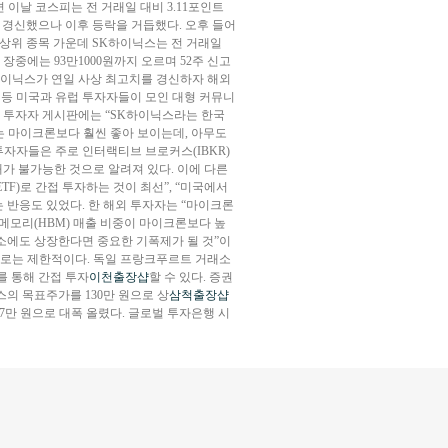
 이날 코스피는 전 거래일 대비 3.11포인트
고치를 경신했으나 이후 등락을 거듭했다. 오후 들어
 상위 종목 가운데 SK하이닉스는 전 거래일
. 장중에는 93만1000원까지 오르며 52주 신고
SK하이닉스가 연일 사상 최고치를 경신하자 해외
)’ 등 미국과 유럽 투자자들이 모인 대형 커뮤니
딧 투자자 게시판에는 “SK하이닉스라는 한국
는 마이크론보다 훨씬 좋아 보이는데, 아무도
투자자들은 주로 인터랙티브 브로커스(IBKR)
가 불가능한 것으로 알려져 있다. 이에 다른
F)로 간접 투자하는 것이 최선”, “미국에서
는 반응도 있었다. 한 해외 투자자는 “마이크론
폭메모리(HBM) 매출 비중이 마이크론보다 높
래소에도 상장한다면 중요한 기폭제가 될 것”이
경로는 제한적이다. 독일 프랑크푸르트 거래소
를 통해 간접 투자
이천출장샵
할 수 있다. 증권
의 목표주가를 130만 원으로 상
삼척출장샵
7만 원으로 대폭 올렸다. 글로벌 투자은행 시