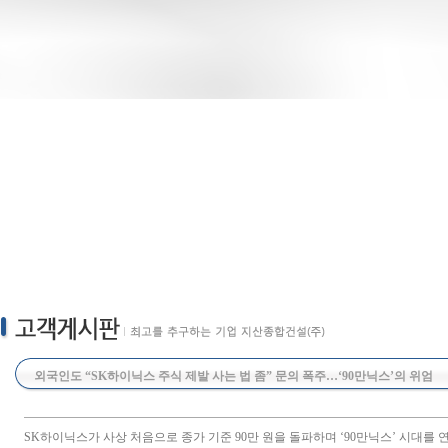
외국인도 “SK하이닉스 주식 제발 사는 법 좀” 문의 폭주…‘90만닉스’의 위엄
SK하이닉스가 사상 처음으로 종가 기준 90만 원을 돌파하며 ‘90만닉스’ 시대를