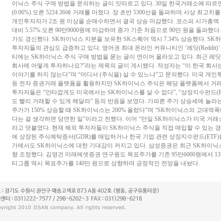
이닉스 주식 구매 방법을 문의하는 글이 잇따르고 있다. 30일 한국거래소에 따르면
(0.06%) 오른 5224.36에 거래를 마쳤다. 장 초반 5300선을 돌파하며 사상 최
개인투자자가 2조 원 이상을 순매수하면서 결국 상승 마감했다. 코스피 시가총액
대비 5.57% 오른 90만9000원에 마감하며 종가 기준 처음으로 90만 원을 돌파했다
가도 경신했다. SK하이닉스 지분을 보유한 SK스퀘어 역시 7.34% 상승했다. 
투자자들의 관심도 급증하고 있다. 영어권 최대 온라인 커뮤니티인 ‘레딧(Reddit
티에는 SK하이닉스 주식 구매 방법을 묻는 글이 연이어 올라오고 있다. 최근 레
회사에 어떻게 투자하나요?”라는 제목의 글이 게시됐다. 작성자는 “이 한국 회사
이야기를 하지 않는다”며 “어디서 (주식을) 살 수 있느냐”고 문의했다. 미국 개인
등 전자 증권거래 플랫폼을 활용하지만 SK하이닉스 주식은 해당 플랫폼에서 거래
투자자들은 “안타깝게도 미국에서는 SK하이닉스를 살 수 없다”, “상장지수펀드(ET
도 빨리 거래할 수 있게 해달라” 등의 반응을 보였다. 가파른 주가 상승세에 놀라
주가가 150% 상승할 때 SK하이닉스는 200% 올랐다”며 “SK하이닉스의 고대역
다는 걸 생각하면 당연한 일”이라고 전했다. 이어 “만일 SK하이닉스가 미국 거
라고 덧붙였다. 현재 해외 투자자들이 SK하이닉스 주식을 직접 매입할 수 있는 
에 상장된 주식예탁증서(GDR)를 매입하거나 한국 기업 관련 상장지수펀드(ETF)
가에서도 SK하이닉스에 대한 기대감이 커지고 있다. 삼성증권은 최근 SK하이닉스
향 조정했다. 김영건 미래에셋증권 연구원도 목표주가를 기존 95만6000원에서 13
티그룹 역시 목표주가를 140만 원으로 상향하며 긍정적인 전망을 내놨다.