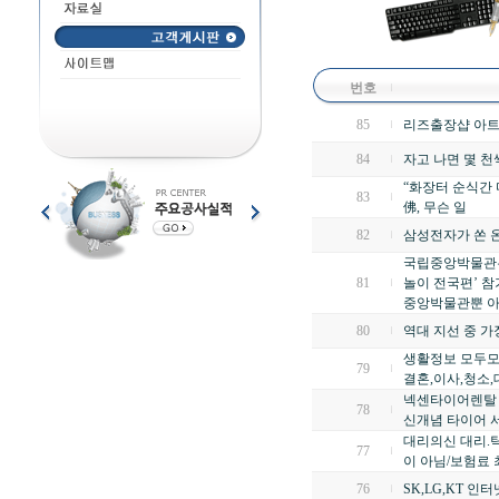
번호
85
리즈출장샵 아
84
자고 나면 몇 천
“화장터 순식간 
83
佛, 무슨 일
82
삼성전자가 쏜 온
국립중앙박물관은 
81
놀이 전국편’ 참
중앙박물관뿐 아
80
역대 지선 중 가
생활정보 모두모아
79
결혼,이사,청소,
넥센타이어렌탈 
78
신개념 타이어 
대리의신 대리.탁
77
이 아님/보험료 
76
SK,LG,KT 