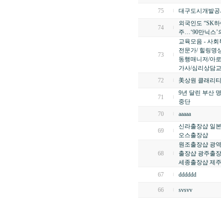
75
대구도시개발공사,
외국인도 “SK하
74
주…‘90만닉스’
교육모음 - 사회
전문가/ 힐링명
73
동행매니저/아로
가사/심리상담
72
美상원 클래리티
9년 달린 부산 
71
중단
70
aaaaa
신라출장샵 일본
69
오스출장샵
원조출장샵 광역
68
출장샵 광주출장
세종출장샵 제
67
dddddd
66
svsvv