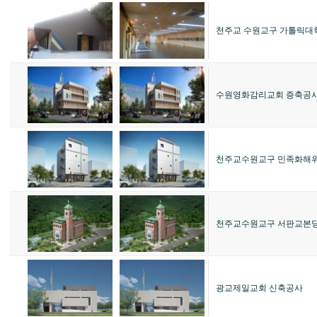
천주교 수원교구 가톨릭대
수원영화감리교회 증축공
천주교수원교구 민족화해
천주교수원교구 서판교본당
광교제일교회 신축공사