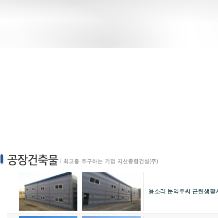
용소리 문익주씨 근린생활