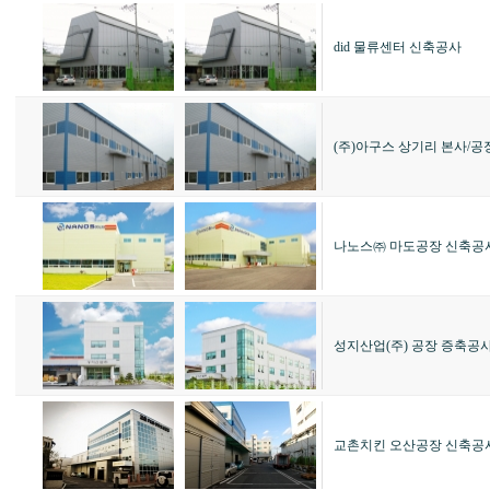
did 물류센터 신축공사
(주)아구스 상기리 본사/공
나노스㈜ 마도공장 신축공
성지산업(주) 공장 증축공
교촌치킨 오산공장 신축공