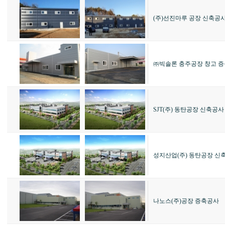
(주)선진마루 공장 신축공
㈜빅솔론 충주공장 창고 
SJT(주) 동탄공장 신축공사
성지산업(주) 동탄공장 신
나노스(주)공장 증축공사